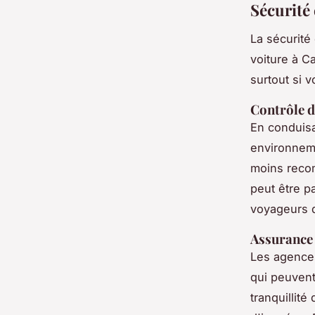
Sécurité 
La sécurité
voiture à C
surtout si 
Contrôle d
En conduisa
environneme
moins recom
peut être p
voyageurs q
Assurance 
Les agences
qui peuvent
tranquillit