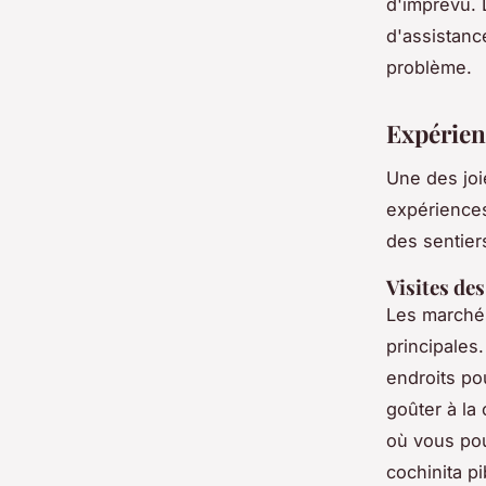
d'imprévu.
d'assistanc
problème.
Expérien
Une des joi
expériences
des sentier
Visites de
Les marchés
principales
endroits po
goûter à la
où vous pou
cochinita pi