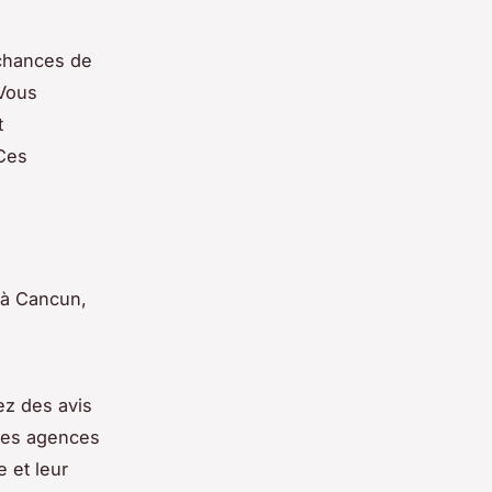
 chances de
 Vous
t
 Ces
e à Cancun,
ez des avis
Des agences
 et leur