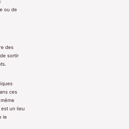
s
ne ou de
re des
e sortir
ts.
tiques
dans ces
et même
est un lieu
 le