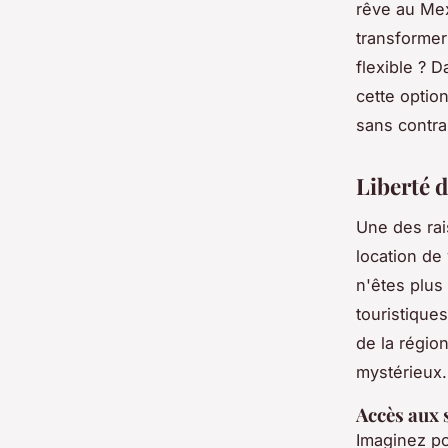
rêve au Me
transformer
flexible ? 
cette optio
sans contra
Liberté 
Une des rai
location de
n'êtes plus
touristique
de la régio
mystérieux.
Accès aux 
Imaginez po