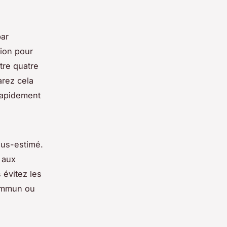
par
tion pour
tre quatre
arez cela
rapidement
ous-estimé.
 aux
 évitez les
commun ou