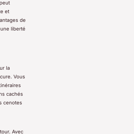
peut
e et
vantages de
 une liberté
ur la
ocure. Vous
tinéraires
ins cachés
es cenotes
tour. Avec