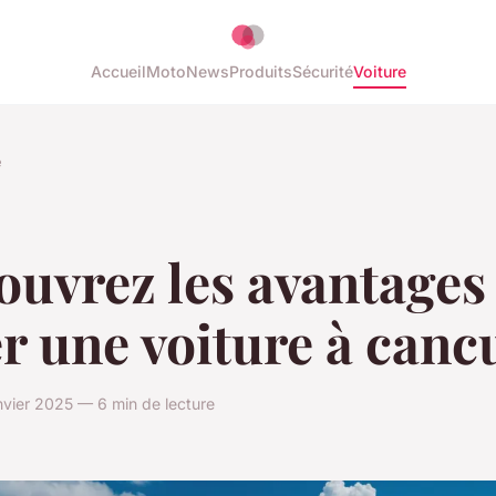
Accueil
Moto
News
Produits
Sécurité
Voiture
e
uvrez les avantages
r une voiture à canc
vier 2025 — 6 min de lecture