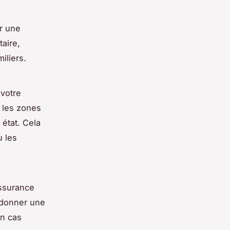
r une
aire,
iliers.
 votre
r les zones
état. Cela
u les
assurance
 donner une
en cas