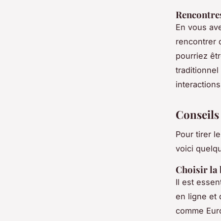
Rencontres
En vous ave
rencontrer 
pourriez êtr
traditionne
interaction
Conseils
Pour tirer l
voici quel
Choisir la
Il est esse
en ligne e
comme Europ