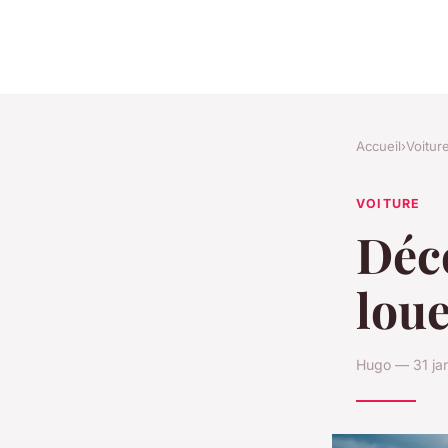
Accueil
›
Voitur
VOITURE
Déco
loue
Hugo — 31 jan