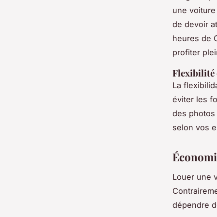
une voiture
de devoir a
heures de C
profiter pl
Flexibilité
La
flexibili
éviter les 
des photos 
selon vos e
Économie
Louer une v
Contraireme
dépendre de