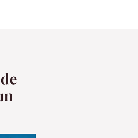
 de
un