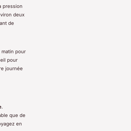
a pression
nviron deux
ant de
e matin pour
eil pour
re journée
e
.
table que de
voyagez en